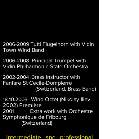
en Bulgarie
2012-2017
Trompette de variété avec
des ensembles et orchestres de
celebrations auprès de la Chaîne
d'hôtels hôtels Amara Dolce
Vita world hotels en Turquie
2006-2009
Tutti Flugelhorn with Vidin
Town Wind Band
2006-2008
Principal Trumpet with
Vidin Philharmonic State Orchestra
2002-2004
Brass instructor with
Fanfare St Cecile-Dompierre
(Swtizerland, Brass Band)
18.10.2003
Wind Octet (Nikolay Iliev,
2002) Première
2001
Extra work with Orchestre
Symphonique de Fribourg
(Switzerland)
Intermediate and professional 